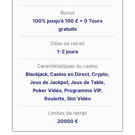
Bonus
100% jusqu'à 100 € + 0 Tours
gratuits
Délai de retrait
1-2 jours
Caractéristiques du casino
Blackjack, Casino en Direct, Crypto,
Jeux de Jackpot, Jeux de Table,
Poker Vidéo, Programme VIP,
Roulette, Slot Vidéo
Limites de retrait
20000 €