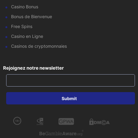
Casino Bonus
Bonus de Bienvenue
Free Spins
Casino en Ligne
Casinos de cryptomonnaies
Rejoignez notre newsletter