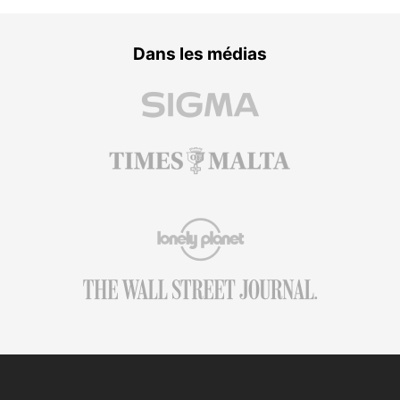
Dans les médias