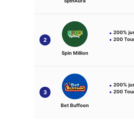
SpinAura
200% ju
200 Tour
2
Spin Million
200% ju
200 Tour
3
Bet Buffoon