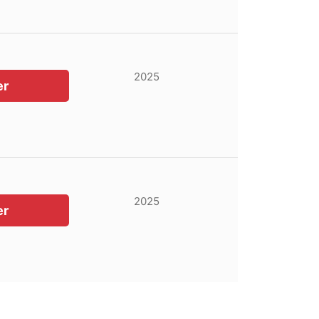
2025
er
2025
er