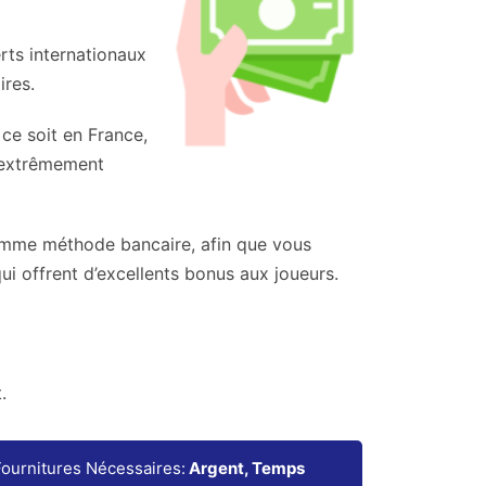
rts internationaux
ires.
 ce soit en France,
t extrêmement
comme méthode bancaire, afin que vous
qui offrent d’excellents
bonus
aux joueurs.
.
Fournitures Nécessaires:
Argent, Temps