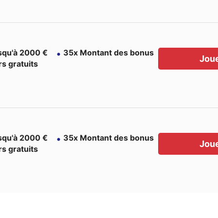
squ'à 2000 €
35x Montant des bonus
Jou
s gratuits
squ'à 2000 €
35x Montant des bonus
Jou
s gratuits