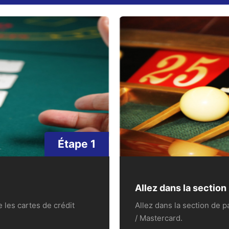
Étape 1
Allez dans la section
 les cartes de crédit
Allez dans la section de p
/ Mastercard.