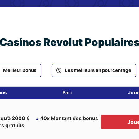
Casinos Revolut Populaire
Meilleur bonus
Les meilleurs en pourcentage
nus
Pari
Jou
squ'à 2000 €
40x Montant des bonus
Jou
s gratuits