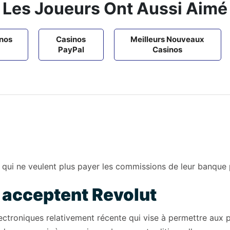
Les Joueurs Ont Aussi Aimé
inos
Casinos
Meilleurs Nouveaux
PayPal
Casinos
 qui ne veulent plus payer les commissions de leur banque p
i acceptent Revolut
ctroniques relativement récente qui vise à permettre aux pa