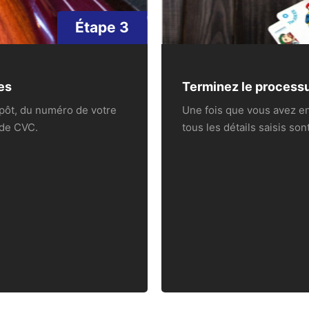
Étape 3
es
Terminez le process
épôt, du numéro de votre
Une fois que vous avez ent
ode CVC.
tous les détails saisis so