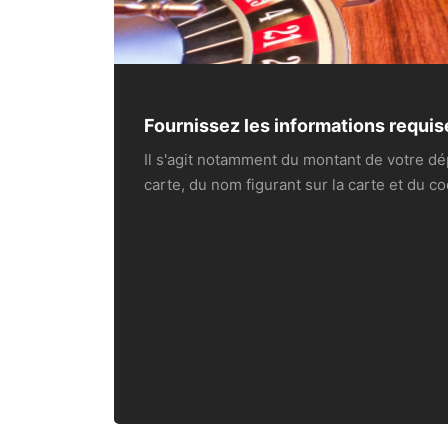
Fournissez les informations requis
Il s'agit notamment du montant de votre d
carte, du nom figurant sur la carte et du c