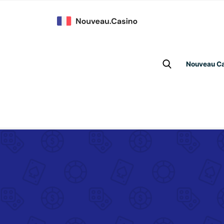
Nouveau C