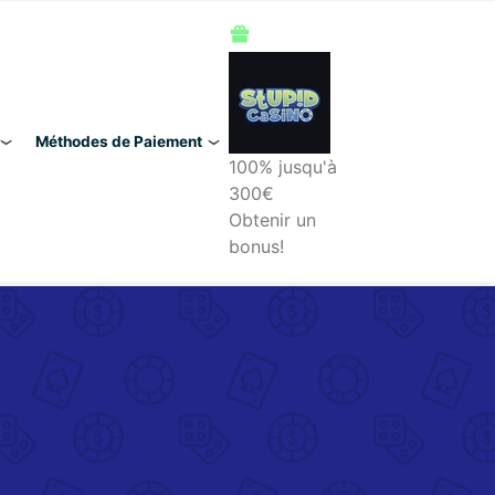
Méthodes de Paiement
›
›
100%
jusqu'à
300€
Obtenir un
bonus!