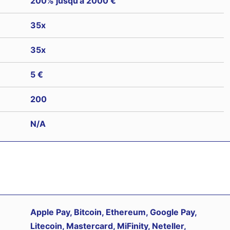
200% jusqu'à 2000 €
35x
35x
5 €
200
N/A
Apple Pay, Bitcoin, Ethereum, Google Pay,
Litecoin, Mastercard, MiFinity, Neteller,