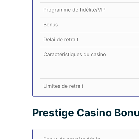
Programme de fidélité/VIP
Bonus
Délai de retrait
Caractéristiques du casino
Limites de retrait
Prestige Casino Bon